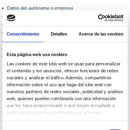
Datos del autónomo o empresa
Datos del cliente
Descripción detallada de los productos o servicios
Importe correspondiente a cada producto o servicio
Consentimiento
Detalles
Acerca de las cookies
Total de la factura proforma
Fecha de emisión
Esta página web usa cookies
Término
«Proforma»
¿Por qué es
Las cookies de este sitio web se usan para personalizar
el contenido y los anuncios, ofrecer funciones de redes
importante utilizar
sociales y analizar el tráfico. Además, compartimos
información sobre el uso que haga del sitio web con
una Factura
nuestros partners de redes sociales, publicidad y análisis
web, quienes pueden combinarla con otra información
que les haya proporcionado o que hayan recopilado a
Proforma?
partir del uso que haya hecho de sus servicios.
Selección