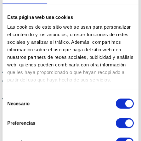
de ayudas de hasta 3.000 euros para los autónomos
que hayan tenido que cesar su actividad o hayan sufrido
Esta página web usa cookies
una reducción de ingresos de al menos un 30% debido
Las cookies de este sitio web se usan para personalizar
al COVID-19. Además, se ha reducido la cuota de
el contenido y los anuncios, ofrecer funciones de redes
sociales y analizar el tráfico. Además, compartimos
autónomos en un 25% durante seis meses.
información sobre el uso que haga del sitio web con
Requisitos
nuestros partners de redes sociales, publicidad y análisis
web, quienes pueden combinarla con otra información
Estar dado de alta como autónomo.
que les haya proporcionado o que hayan recopilado a
partir del uso que haya hecho de sus servicios.
Que la actividad económica se haya visto afectada por la
pandemia.
Selección
Tener domicilio fiscal en Canarias.
Conclusión
Necesario
de
consentimiento
Preferencias
En definitiva, son muchas las Comunidades Autónomas
que han puesto en marcha medidas de ayuda y alivio