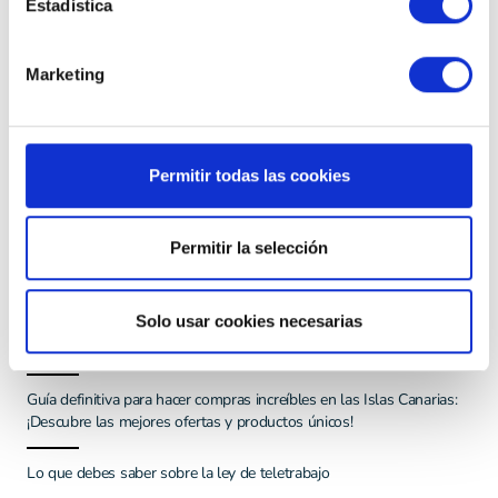
Estadística
para los autónomos. Si eres autónomo y te has visto
afectado por la pandemia, te recomendamos que
Marketing
consultes los planes de ayudas en tu Comunidad
Autónoma y que no dudes en solicitarlas si cumples los
requisitos establecidos.
Permitir todas las cookies
Permitir la selección
Otros artículos
Solo usar cookies necesarias
Aspectos Legales de la Instalación de Puntos de Recarga para
Vehículos Eléctricos
Guía definitiva para hacer compras increíbles en las Islas Canarias:
¡Descubre las mejores ofertas y productos únicos!
Lo que debes saber sobre la ley de teletrabajo