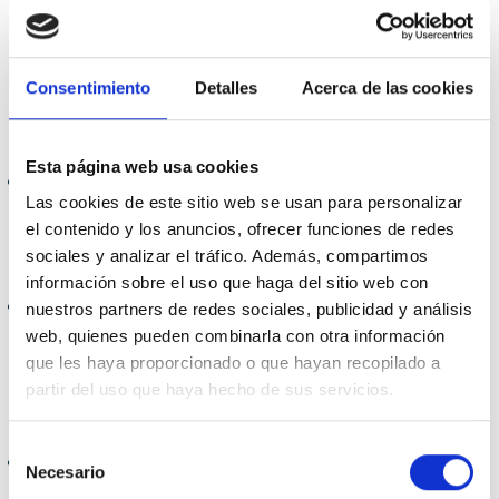
La decisión de constituir una sociedad mercantil
dependerá de varios factores como la actividad
Consentimiento
Detalles
Acerca de las cookies
profesional, el volumen de facturación, la inversión
necesaria, etc.
Esta página web usa cookies
En primer lugar, conviene valorar si el volumen de
Las cookies de este sitio web se usan para personalizar
facturación anual es alto. Si supera los 50.000 euros,
el contenido y los anuncios, ofrecer funciones de redes
puede ser beneficioso constituir una sociedad mercantil
sociales y analizar el tráfico. Además, compartimos
para aprovechar las ventajas fiscales que ofrece.
información sobre el uso que haga del sitio web con
Otro factor a valorar es la inversión necesaria en bienes
nuestros partners de redes sociales, publicidad y análisis
y servicios. Si la actividad requiere una inversión
web, quienes pueden combinarla con otra información
que les haya proporcionado o que hayan recopilado a
elevada, constituir una sociedad mercantil puede ser la
partir del uso que haya hecho de sus servicios.
mejor opción para separar el patrimonio personal del
empresarial.
Selección
Por último, también conviene tener en cuenta el riesgo
Necesario
de
de la actividad. Si ésta puede generar situaciones de