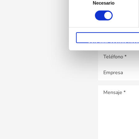
¿En
Necesario
de
consentimiento
Solo usar cookies nece