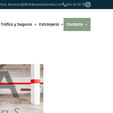
alona, Barcelona
info@asesoriaarribas.com
934 60 02 55
Tráfico y Seguros
Extranjería
Contacto