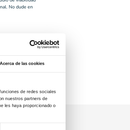
dio de viabilidad
onal. No dude en
s plantes. Les mides
ompta amb carrils amplis
viabilitat econòmica de
Acerca de las cookies
osar-vos en contacte
 funciones de redes sociales
con nuestros partners de
ue les haya proporcionado o