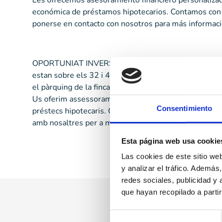
Les ofrecemos asesoramiento financiero personalizado
económica de préstamos hipotecarios. Contamos con c
ponerse en contacto con nosotros para más informació
OPORTUNIAT INVERSORS!! Lot de dinou places de pàrq
estan sobre els 32 i 40 metres quadrats cadascuna. C
el pàrquing de la finca és de l’any 2008. Hi ha la poss
Us oferim assessorament financer personalitzat, asses
Consentimiento
préstecs hipotecaris. Comptem amb convenis amb les p
amb nosaltres per a més informació. Impostos i despe
Esta página web usa cookie
Las cookies de este sitio we
y analizar el tráfico. Ademá
redes sociales, publicidad y
que hayan recopilado a parti
Selección