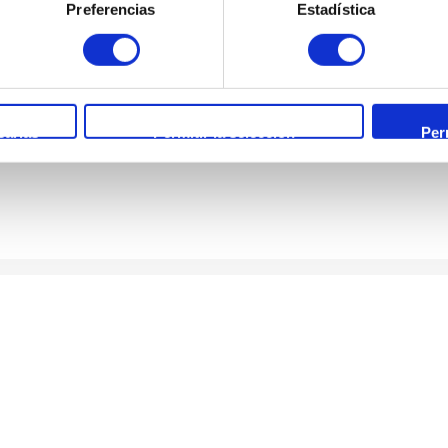
 qué podemos
ayuda
Preferencias
Estadística
sarias
Permitir la selección
Per