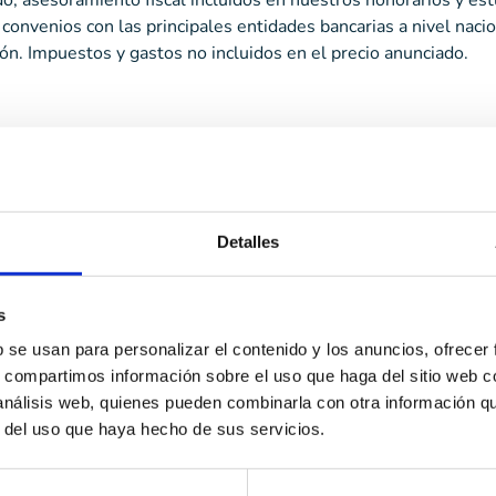
, asesoramiento fiscal incluidos en nuestros honorarios y estu
onvenios con las principales entidades bancarias a nivel naci
n. Impuestos y gastos no incluidos en el precio anunciado.
uing a Sabadell centre, les places estan distribuïdes en due
ompte amb porta automàtica i fàcil accés i maniobres ja que c
ibilitat de vendre places soltes.
sorament fiscal inclosos en els nostres honoraris i estudi de 
Detalles
rincipals entitats bancàries a nivell nacional. No dubteu a p
ses no incloses en el preu anunciat.
s
b se usan para personalizar el contenido y los anuncios, ofrecer
s, compartimos información sobre el uso que haga del sitio web 
 análisis web, quienes pueden combinarla con otra información q
r del uso que haya hecho de sus servicios.
CONTACTO