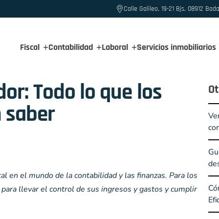
Calle Galileo, 19-21 Bjs, 08912 Bad
Fiscal
Contabilidad
Laboral
Servicios inmobiliarios
or: Todo lo que los
Ot
 saber
Ven
con
Guí
des
 en el mundo de la contabilidad y las finanzas. Para los
Có
ara llevar el control de sus ingresos y gastos y cumplir
Efi