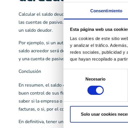
Consentimiento
Calcular el saldo deudor o acreedor es bastante senci
las cuentas de pasivo. Si el resultado es positivo, se 
Esta página web usa cookie
un saldo deudor.
Las cookies de este sitio we
Por ejemplo, si un autónomo tiene una cuenta de act
y analizar el tráfico. Ademá
saldo acreedor será de 2000 euros (5000 – 3000). Por
redes sociales, publicidad y
y una cuenta de pasivo de 5000 euros, el saldo deud
que hayan recopilado a parti
Conclusión
Selección
Necesario
de
En resumen, el saldo deudor y acreedor es un concep
consentimiento
buen control de sus finanzas. Saber interpretar los s
saber si la empresa o el autónomo tiene los recursos 
facturas, o si, por el contrario, necesita buscar finan
Solo usar cookies nece
En definitiva, tener un buen conocimiento del saldo de