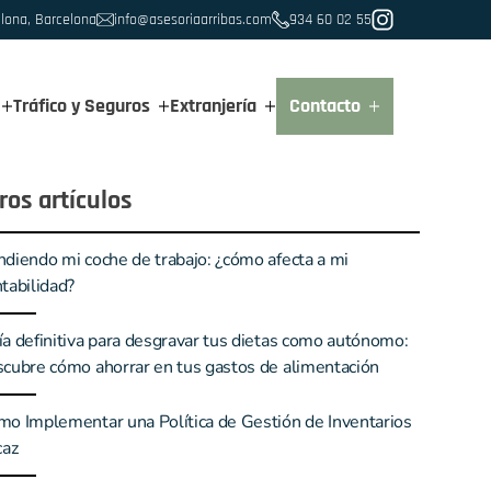
alona, Barcelona
info@asesoriaarribas.com
934 60 02 55
Tráfico y Seguros
Extranjería
Contacto
ros artículos
diendo mi coche de trabajo: ¿cómo afecta a mi
tabilidad?
a definitiva para desgravar tus dietas como autónomo:
cubre cómo ahorrar en tus gastos de alimentación
mo Implementar una Política de Gestión de Inventarios
caz