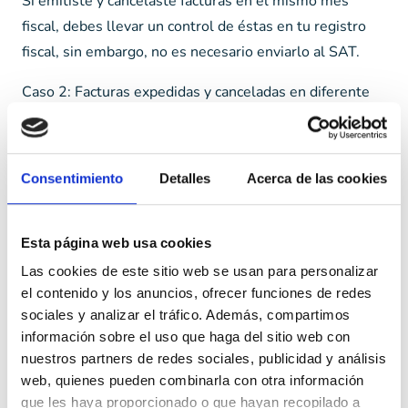
Si emitiste y cancelaste facturas en el mismo mes
fiscal, debes llevar un control de éstas en tu registro
fiscal, sin embargo, no es necesario enviarlo al SAT.
Caso 2: Facturas expedidas y canceladas en diferente
mes fiscal
En caso de que emitas una factura y la canceles en un
Consentimiento
Detalles
Acerca de las cookies
mes diferente al de su expedición, deberás incluirla en
el CFDI mensual que presentes ante el SAT.
Esta página web usa cookies
Caso 3: Facturas no cobradas
Las cookies de este sitio web se usan para personalizar
el contenido y los anuncios, ofrecer funciones de redes
Debes incluir todas las facturas emitidas en el registro
sociales y analizar el tráfico. Además, compartimos
de cuentas por cobrar, aun cuando no las hayas
información sobre el uso que haga del sitio web con
recibido. Si después de 12 meses no puedes recuperar
nuestros partners de redes sociales, publicidad y análisis
el cobro de la factura, podrás solicitar una deducción
web, quienes pueden combinarla con otra información
fiscal.
que les haya proporcionado o que hayan recopilado a