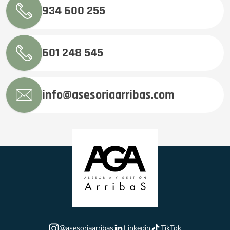
934 600 255
601 248 545
info@asesoriaarribas.com
@asesoriaarribas
Linkedin
TikTok