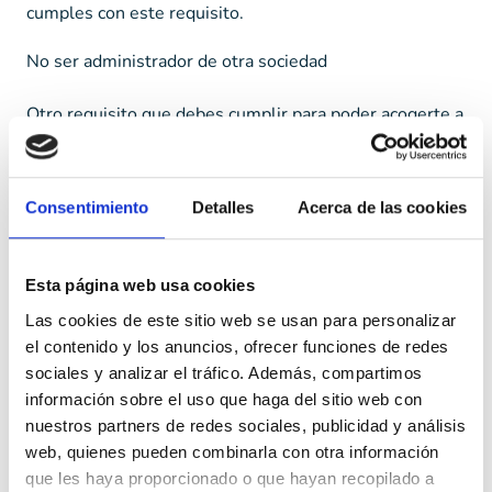
cumples con este requisito.
No ser administrador de otra sociedad
Otro requisito que debes cumplir para poder acogerte a
la tarifa plana siendo autónomo societario es
no ser
administrador
de otra sociedad en el momento de
darte de alta como autónomo.
Consentimiento
Detalles
Acerca de las cookies
No contar con trabajadores
Esta página web usa cookies
Por último, no debes contar con
trabajadores a tu
Las cookies de este sitio web se usan para personalizar
cargo
en el momento de darte de alta como autónomo
el contenido y los anuncios, ofrecer funciones de redes
societario. Si más adelante decides contratar personal,
sociales y analizar el tráfico. Además, compartimos
podrás seguir beneficiándote de la tarifa plana siempre
información sobre el uso que haga del sitio web con
nuestros partners de redes sociales, publicidad y análisis
y cuando contrates a trabajadores por cuenta ajena.
web, quienes pueden combinarla con otra información
¿Cuánto tiempo
que les haya proporcionado o que hayan recopilado a