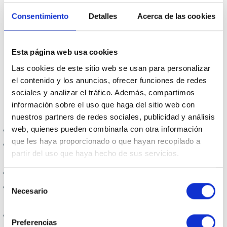
ventajas del
Consentimiento
Detalles
Acerca de las cookies
aplazamiento para
autónomos?
Esta página web usa cookies
Las cookies de este sitio web se usan para personalizar
el contenido y los anuncios, ofrecer funciones de redes
sociales y analizar el tráfico. Además, compartimos
El aplazamiento para autónomos puede ofrecer
información sobre el uso que haga del sitio web con
numerosas ventajas, como por ejemplo:
nuestros partners de redes sociales, publicidad y análisis
web, quienes pueden combinarla con otra información
Flexibilidad en el pago de la deuda
que les haya proporcionado o que hayan recopilado a
Posibilidad de adaptarse a la situación económica del
partir del uso que haya hecho de sus servicios.
autónomo
Evita medidas de embargo o ejecución
Selección
Ofrece un margen de tiempo para poder organizar la
Necesario
de
economía del autónomo
consentimiento
Evita la acumulación de intereses por mora
Preferencias