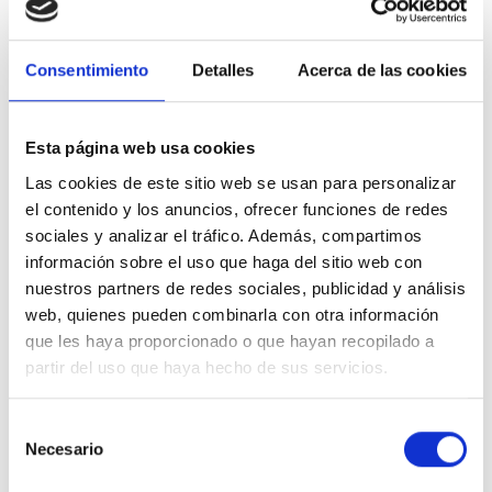
aplicando todas las deducciones posibles. Un experto
en impuestos puede identificar **deducciones menos
Consentimiento
Detalles
Acerca de las cookies
obvias** relacionadas con inversiones en I+D, formación
de empleados y aportaciones a la seguridad social,
optimizando así la carga fiscal de la empresa.
Esta página web usa cookies
Las cookies de este sitio web se usan para personalizar
Estricto Control Documental
el contenido y los anuncios, ofrecer funciones de redes
sociales y analizar el tráfico. Además, compartimos
Para beneficiarse de las deducciones fiscales, es
información sobre el uso que haga del sitio web con
esencial mantener un **control estricto de la
nuestros partners de redes sociales, publicidad y análisis
documentación** que justifica cada gasto deducible.
web, quienes pueden combinarla con otra información
Guardar facturas, recibos y contratos en un archivo
que les haya proporcionado o que hayan recopilado a
organizado permite a la empresa estar preparada para
partir del uso que haya hecho de sus servicios.
cualquier inspección fiscal y garantizar que todas las
deducciones sean válidas y aplicables.
Selección
Necesario
de
Estrategias Eficaces
consentimiento