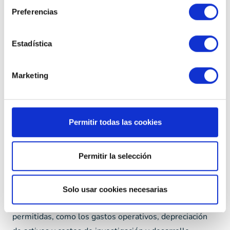
Preferencias
para Mejorar la
Base Imponible del
Estadística
Impuesto sobre
Marketing
Sociedades
Permitir todas las cookies
Optimización de Ingresos y Deducciones
Permitir la selección
Implementar estrategias de **optimización de ingresos
y deducciones** es fundamental para mejorar la base
imponible del impuesto sobre sociedades. Una técnica
Solo usar cookies necesarias
común es maximizar las deducciones fiscales
permitidas, como los gastos operativos, depreciación