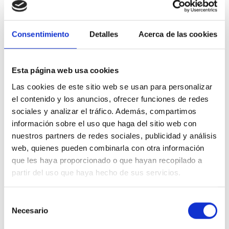
maternidad o paternidad.
Preguntas
Consentimiento
Detalles
Acerca de las cookies
frecuentes (FAQs)
Esta página web usa cookies
1. ¿Puedo cambiar de la cuota mínima a una base de
Las cookies de este sitio web se usan para personalizar
cotización más alta?
el contenido y los anuncios, ofrecer funciones de redes
sociales y analizar el tráfico. Además, compartimos
Sí, como autónomo, tienes la opción de cambiar tu base
información sobre el uso que haga del sitio web con
nuestros partners de redes sociales, publicidad y análisis
de cotización en cualquier momento. Sin embargo, es
web, quienes pueden combinarla con otra información
importante tener en cuenta las implicaciones
que les haya proporcionado o que hayan recopilado a
financieras y de prestaciones antes de tomar esta
partir del uso que haya hecho de sus servicios.
decisión. Te recomendamos consultar con un asesor
especializado para evaluar tu situación específica.
Selección
Necesario
de
2. ¿La cuota mínima de autónomos varía según la edad?
consentimiento