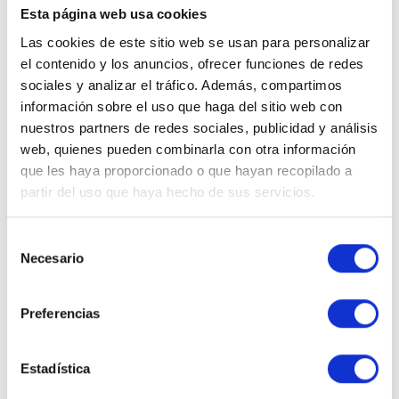
Esta página web usa cookies
Los cambios en el contrato de empleados para
Las cookies de este sitio web se usan para personalizar
autónomos afectarán principalmente a la forma de
el contenido y los anuncios, ofrecer funciones de redes
contratar y gestionar la plantilla de empleados del
sociales y analizar el tráfico. Además, compartimos
autónomo. Además, los autónomos deberán estar al
información sobre el uso que haga del sitio web con
día de las nuevas obligaciones legales y cumplir conlas
nuestros partners de redes sociales, publicidad y análisis
mismas. Aunque estas medidas suponen un mayor
web, quienes pueden combinarla con otra información
coste para los autónomos, también les aportan mayor
que les haya proporcionado o que hayan recopilado a
partir del uso que haya hecho de sus servicios.
seguridad y protección para sus trabajadores.
Conclusión
Selección
Necesario
de
consentimiento
El cambio en el contrato de empleados para autónomos
Preferencias
supone una mejora en las condiciones laborales de los
trabajadores contratados por autónomos y una mayor
Estadística
responsabilidad y obligaciones para los autónomos que
pretendan contratar trabajadores. Es necesario estar al