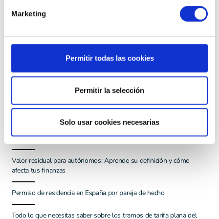
tanto de las nuevas regulaciones y cumplir con ellas
Marketing
para evitar sanciones y riesgos laborales.
Permitir todas las cookies
Otros artículos
Permitir la selección
Cómo eliminar fácilmente una factura de ingresos: Consejos útiles
para simplificar tus procesos contables
Solo usar cookies necesarias
La Importancia de la Auditoría Interna para la Salud Financiera
Valor residual para autónomos: Aprende su definición y cómo
afecta tus finanzas
Permiso de residencia en España por pareja de hecho
Todo lo que necesitas saber sobre los tramos de tarifa plana del