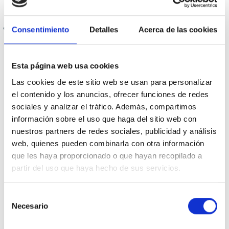
puede arrastrarte fácilmente.
No ignores las alertas y advertencias:
Presta atención
Consentimiento
Detalles
Acerca de las cookies
a las alertas meteorológicas y sigue las
recomendaciones emitidas por las autoridades
Esta página web usa cookies
competentes.
Servicios de
Las cookies de este sitio web se usan para personalizar
el contenido y los anuncios, ofrecer funciones de redes
Emergencia y
sociales y analizar el tráfico. Además, compartimos
información sobre el uso que haga del sitio web con
Reparación para
nuestros partners de redes sociales, publicidad y análisis
web, quienes pueden combinarla con otra información
que les haya proporcionado o que hayan recopilado a
Rupturas de
partir del uso que haya hecho de sus servicios.
Tuberías e
Selección
Necesario
de
Inundaciones
consentimiento